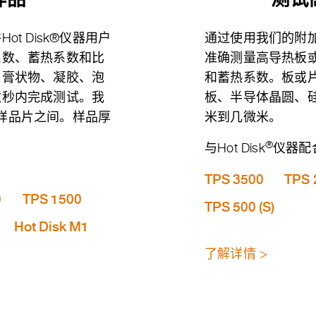
t Disk®仪器用户
通过使用我们的附加板
系数、蓄热系数和比
准确测量高导热板
、膏状物、凝胶、泡
和蓄热系数。板或
数秒内完成测试。我
板、半导体晶圆、
同的样品片之间。样品厚
米到几微米。
®
与Hot Disk
仪器配
TPS 3500
TPS 
0
TPS 1500
TPS 500 (S)
Hot Disk M1
了解详情 >