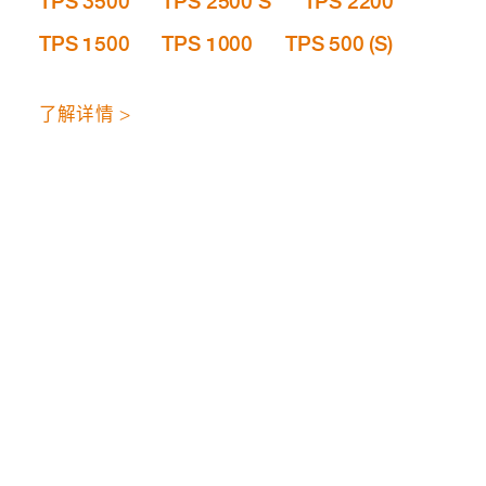
TPS 3500
TPS 2500 S
TPS 2200
TPS 1500
TPS 1000
TPS 500 (S)
了解详情 >