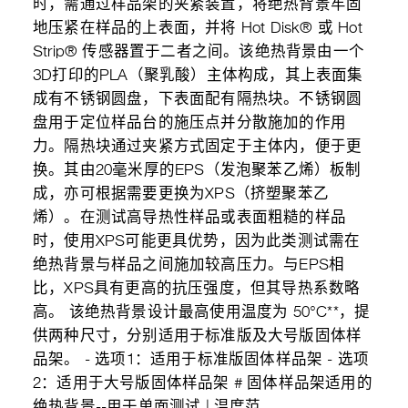
时，需通过样品架的夹紧装置，将绝热背景牢固
地压紧在样品的上表面，并将 Hot Disk® 或 Hot
Strip® 传感器置于二者之间。该绝热背景由一个
3D打印的PLA（聚乳酸）主体构成，其上表面集
成有不锈钢圆盘，下表面配有隔热块。不锈钢圆
盘用于定位样品台的施压点并分散施加的作用
力。隔热块通过夹紧方式固定于主体内，便于更
换。其由20毫米厚的EPS（发泡聚苯乙烯）板制
成，亦可根据需要更换为XPS（挤塑聚苯乙
烯）。在测试高导热性样品或表面粗糙的样品
时，使用XPS可能更具优势，因为此类测试需在
绝热背景与样品之间施加较高压力。与EPS相
比，XPS具有更高的抗压强度，但其导热系数略
高。 该绝热背景设计最高使用温度为 50°C**，提
供两种尺寸，分别适用于标准版及大号版固体样
品架。 - 选项1：适用于标准版固体样品架 - 选项
2：适用于大号版固体样品架 # 固体样品架适用的
绝热背景--用于单面测试 | 温度范