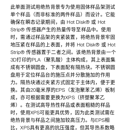
此单面测试用绝热背景专为使用固体样品架测试
单个样品（而非标准的两件样品）而设计。它能
确保在瞬态记录期间，由 Hot Disk® 或 Hot
Strip® 传感器产生的热量传导至样品中。使用
时，需通过样品架的夹紧装置，将绝热背景牢固
地压紧在样品的上表面，并将 Hot Disk® 或 Hot
Strip® 传感器置于二者之间。该绝热背景由一个
3D打印的PLA（聚乳酸）主体构成，其上表面集
成有不锈钢圆盘，下表面配有隔热块。不锈钢圆
盘用于定位样品台的施压点并分散施加的作用
力。隔热块通过夹紧方式固定于主体内，便于更
换。其由20毫米厚的EPS（发泡聚苯乙烯）板制
成，亦可根据需要更换为XPS（挤塑聚苯乙
烯）。在测试高导热性样品或表面粗糙的样品
时，使用XPS可能更具优势，因为此类测试需在
绝热背景与样品之间施加较高压力。与EPS相
比，XPS具有更高的抗压强度，但其导热系数略