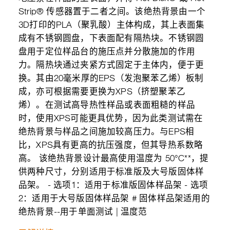
Strip® 传感器置于二者之间。该绝热背景由一个
3D打印的PLA（聚乳酸）主体构成，其上表面集
成有不锈钢圆盘，下表面配有隔热块。不锈钢圆
盘用于定位样品台的施压点并分散施加的作用
力。隔热块通过夹紧方式固定于主体内，便于更
换。其由20毫米厚的EPS（发泡聚苯乙烯）板制
成，亦可根据需要更换为XPS（挤塑聚苯乙
烯）。在测试高导热性样品或表面粗糙的样品
时，使用XPS可能更具优势，因为此类测试需在
绝热背景与样品之间施加较高压力。与EPS相
比，XPS具有更高的抗压强度，但其导热系数略
高。 该绝热背景设计最高使用温度为 50°C**，提
供两种尺寸，分别适用于标准版及大号版固体样
品架。 - 选项1：适用于标准版固体样品架 - 选项
2：适用于大号版固体样品架 # 固体样品架适用的
绝热背景--用于单面测试 | 温度范