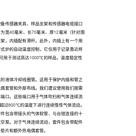
配备传感器夹具、样品支架和传感器电缆接口
宽40毫米、长70毫米、厚12毫米（针对围
支架，内插配有滑杆。此外，内插上有一个用
管式炉的自动温度控制，它仅用于记录靠近样
炉可用于测试高达1000℃的样品，温度稳定性
。
成的液体冷却线圈管。这用于保护内插和管之
电偶套管和外部布线。我们建议使用我们按需
体端口。这些端口用于气体吹扫和气体连续流
超过800℃的温度下进行连续惰性气体流动。
套件包含带接头的气体软管、与台钳连接的十
真空泵。对于气体连续流动，套件包含带配件
外垫片和额外热电偶套管。