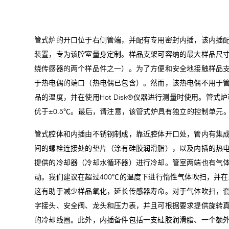
管式炉的开口位于右侧管端，并配有专用密封内插，该内插
装置，专为该腔室量身定制。样品支架可容纳的最大样品尺寸为
绕传感器的两个样品件之一）。为了方便和安全地接触样品
于热电偶的端口（热电偶已包含）。然而，该热电偶不用于
品的温度，并在使用Hot Disk®仪器进行测量时使用。管式
优于±0.5℃。最后，请注意，该管式炉具有独立的控制单元
管式腔体和内插由不锈钢制成，靠近腔体开口处，管内有集
间的螺栓连接处的垫片（涂有硅胶润滑脂），以及内插的热
提供的冷却器（冷却水循环器）进行冷却。管室两端也有气
动。我们建议在超过400℃的温度下进行惰性气体吹扫，并在
这有助于减少样品氧化，延长传感器寿命。对于气体吹扫，
字接头、安全阀、龙头和压力表，并且可根据要求提供旋转
的冷却线圈。此外，内插备件包括一支硅胶润滑脂、一个额