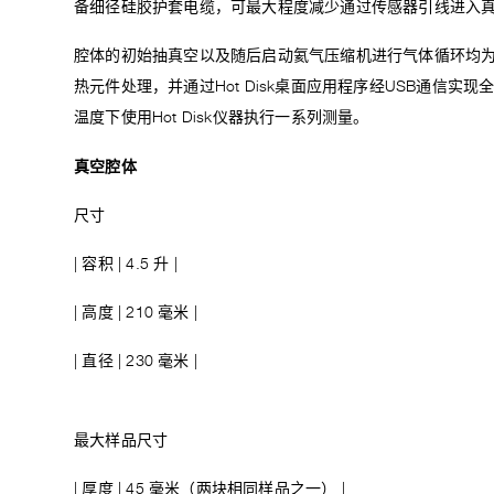
备细径硅胶护套电缆，可最大程度减少通过传感器引线进入
腔体的初始抽真空以及随后启动氦气压缩机进行气体循环均
热元件处理，并通过Hot Disk桌面应用程序经USB通信
温度下使用Hot Disk仪器执行一系列测量。
真空腔体
尺寸
| 容积 | 4.5 升 |
| 高度 | 210 毫米 |
| 直径 | 230 毫米 |
最大样品尺寸
| 厚度 | 45 毫米（两块相同样品之一） |