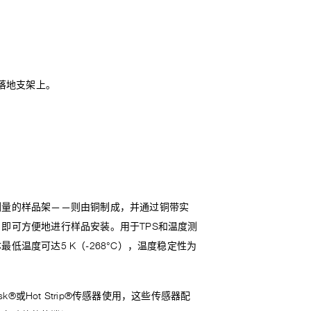
落地支架上。
测量的样品架——则由铜制成，并通过铜带实
即可方便地进行样品安装。用于TPS和温度测
温度可达5 K（-268°C），温度稳定性为
sk®或Hot Strip®传感器使用，这些传感器配