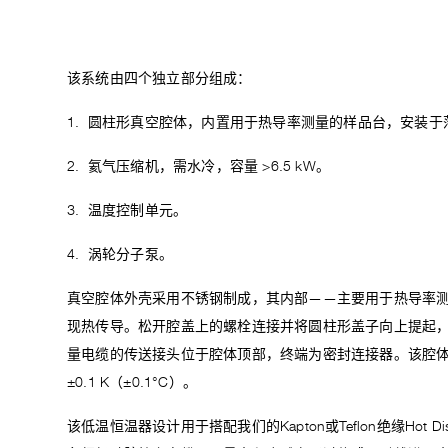
该系统由四个独立部分组成：
1. 圆柱形真空腔体，内置用于热导率测量的样品台，安装于
2. 氦气压缩机，需水冷，容量 >6.5 kW。
3. 温度控制单元。
4. 涡轮分子泵。
真空腔体外壳采用不锈钢制成，其内部——主要用于热导率
现热传导。松开腔盖上的螺栓连接并将圆柱形盖子向上提起，
量电缆的传送接头位于腔体顶部，终端为密封连接器。该腔体最低
±0.1 K（±0.1°C）。
该低温恒温器设计用于搭配我们的Kapton或Teflon绝缘Hot Di