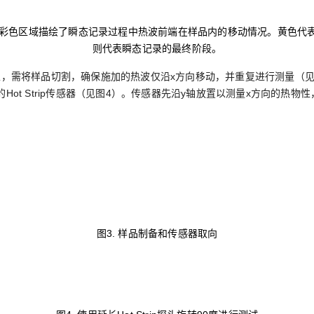
置示意图，彩色区域描绘了瞬态记录过程中热波前端在样品内的移动情况。‌黄色‌代
则代表瞬态记录的最终阶段。
性，需将样品切割，确保施加的热波仅沿x方向移动，并重复进行测量（见
ot Strip传感器（见图4）。传感器先沿y轴放置以测量x方向的热物
图3. 样品制备和传感器取向