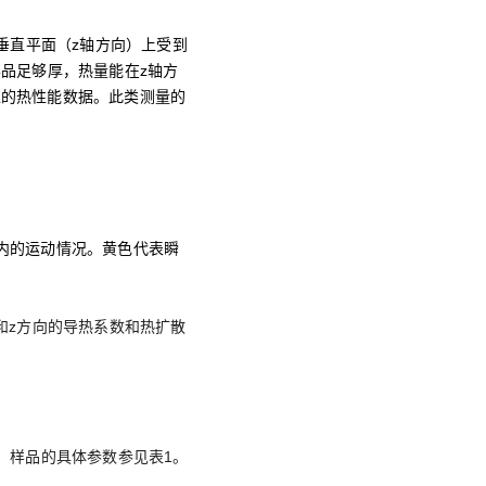
垂直平面（z轴方向）上受到
品足够厚，热量能在z轴方
上的热性能数据。此类测量的
品内的运动情况。黄色代表瞬
和z方向的导热系数和热扩散
。样品的具体参数参见表1。