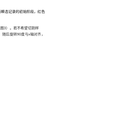
表瞬态记录的初始阶段，‌红色‌
图3）。若不希望切割样
性，随后旋转90度与x轴对齐，