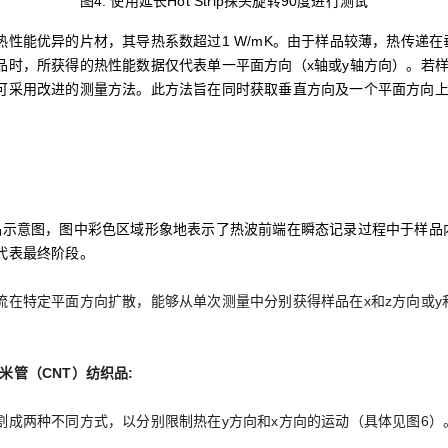
图4. 使用延长Hot Strip探头旋转90度进行测试
性能优异的片材，其导热系数超过1 W/mK。由于样品较薄，热传递在
品时，所获得的热性能数据仅代表单一平面方向（x轴或y轴方向）。若样
可采用改进的测量方法。此方法旨在同时获取垂直方向及一个平面方向
测量厚样品示意图‌，图中彩色区域形象地表示了热波前端在瞬态记录过程中于样
代表最终阶段。
流在特定平面方向扩散，能够从单次测量中分别获得样品在x和z方向或y
碳纳米管（CNT）纺织品:
割成两种不同方式，以分别限制热在y方向和x方向的运动（具体见图6）