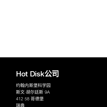
Hot Disk公司
约翰内斯堡科学园
斯文·胡尔廷斯 9A
412 58
哥德堡
瑞典