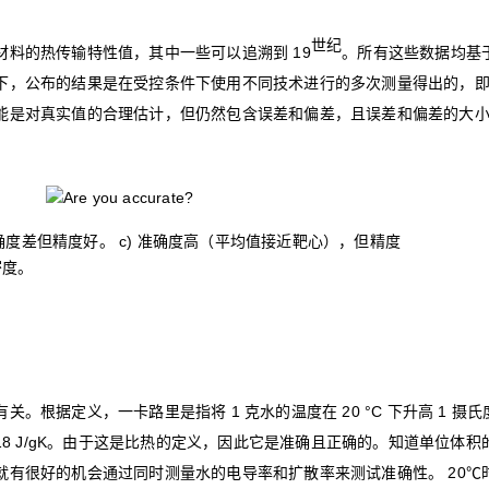
世纪
材料的热传输特性值，其中一些可以追溯到 19
。所有这些数据均基
下，公布的结果是在受控条件下使用不同技术进行的多次测量得出的，
能是对真实值的合理估计，但仍然包含误差和偏差，且误差和偏差的大
 准确度差但精度好。 c) 准确度高（平均值接近靶心），但精度
密度。
。根据定义，一卡路里是指将 1 克水的温度在 20 °C 下升高 1 摄氏
4.18 J/gK。由于这是比热的定义，因此它是准确且正确的。知道单位体
就有很好的机会通过同时测量水的电导率和扩散率来测试准确性。 20℃